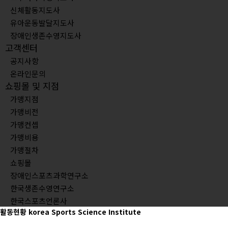
신체활동지도사
유아운동발달지도사
장애인생존수영지도사
고객센터
공지사항
온라인문의
쇼핑몰 및 지점
가맹지점
가맹비전
가맹컨셉
가맹비용
가맹절차
쇼핑몰
장애인스포츠과학연구소
한국생존수영연구소
한국스포츠언론사
활동현황
korea Sports Science Institute