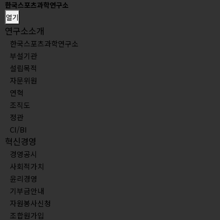
한국스포츠과학연구소
열기
연구소소개
한국스포츠과학연구소
부설기관
설립목적
자문위원
연혁
조직도
정관
CI/BI
혁신경영
경영공시
사회적가치
윤리경영
기부금안내
자원봉사신청
조합원가입