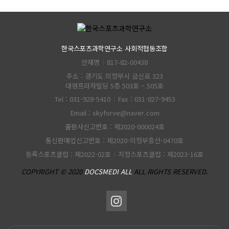
한국스포츠과학연구소 사회적협동조합
안재명
817-82-00438
주소 : 경기도 의정부시 금신로 323
대영프라자빌딩 5층 503호 ~ 505호
Tel : 031-928-5410
Fax : 031-827-9453
Email : skyforve@naver.com
출판사신고번호 : 제2020-000024호
통신판매업신고번호 : 제2020-의정부흥선-0470호
등록스포츠클럽 : 제2022-02호
지정스포츠클럽 : 제2023-16호
COPYRIGHT © 2020
DOCSMEDI ALL
ALL RIGHTS RESERVED.