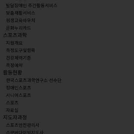
발달장애인 주간활동서비스
맞춤재활서비스
평생교육바우처
문화누리카드
스포츠과학
지원개요
측정도구및항목
건강체력기준
측정예약
활동현황
한국스포츠과학연구소 선수단
장애인스포츠
시니어스포츠
스포츠
자료실
지도자과정
스포츠안전관리사
스쿠버다이빙지도사