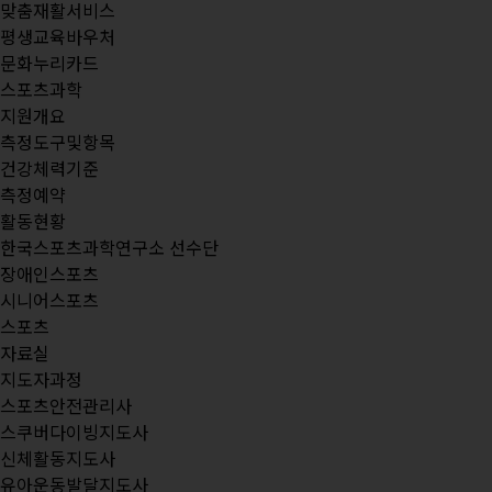
맞춤재활서비스
평생교육바우처
문화누리카드
스포츠과학
지원개요
측정도구및항목
건강체력기준
측정예약
활동현황
한국스포츠과학연구소 선수단
장애인스포츠
시니어스포츠
스포츠
자료실
지도자과정
스포츠안전관리사
스쿠버다이빙지도사
신체활동지도사
유아운동발달지도사