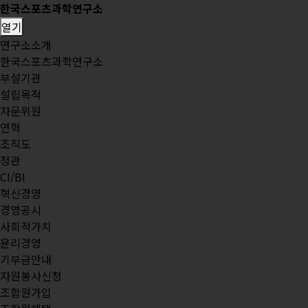
한국스포츠과학연구소
열기
연구소소개
한국스포츠과학연구소
부설기관
설립목적
자문위원
연혁
조직도
정관
CI/BI
혁신경영
경영공시
사회적가치
윤리경영
기부금안내
자원봉사신청
조합원가입